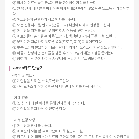
② 휠체어 어르신들은 둥글게 원을 형성하여 자리를 만든다.
③ 원 속 안에 테이블을 마련하여 워커 어르신들께서 앉으실 수 있도록 자리를 만든
다.
④ 어르신들과 진행자가 서로 인사를 나눈다.
⑤ 오늘 진행하게 될 만다라(전통 무늬) 색칠에 대해서 설명을 드린다.
⑥ 어르신들 이해를 돕기 위하여 예시 작품을 보여 드린다.
⑦ 어르신들께 준비된 준비물(도안1장, 색연필 3 ~ 4자루)을 나눠 드린다.
⑧ 분위기가 지루하지 않도록 음악(트로트, 동요)을 틀어드린다.
⑨ 부분 도움이 필요하신 어르신들께 다가가서 도와드리며 말 벗도 진행한다.
⑩ 작품이 완성되면 준비물을 걷은 후 프로그램에 대한 소감을 들어본다.
⑪ 참여 해주신 거에 대한 감사 인사를 드리며 프로그램을 마친다.
x-mas카드 만들기
- 목적 및 목표 -
① 계절감을 느끼실 수 있도록 해드린다.
② 크리스마스에 대한 추억을 되새기면서 인지를 자극 시킨다.
- 기대 효과 -
① 옛 추억에 대한 회상을 통해 인지를 자극 시킨다.
② 계절감을 인지하실 수 있도록 한다.
- 세부 진행 사항 -
① 어르신과 인사를 나눈다.
② 어르신께 오늘 할 프로그램에 대해 설명해드린다.
③ 카드지 위에 크리스마스 트리 모양을 오려 붙인 후 트리 장식을 하여 성탄카드를