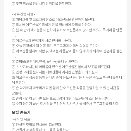
② 멋진 작품을 완성시켜 성취감을 만끽한다.
- 세부 진행 사항 -
① 해당그룹 및 프로그램 장소로 어르신들을 안전하게 모신다.
② 휠체어 어르신들은 둥글게 원을 형성하여 자리를 만든다.
③ 원 속 안에 테이블을 마련하여 워커 어르신들께서 앉으실 수 있도록 자리를 만든
다.
④ 어르신들과 진행자가 서로 인사를 나눈다.
⑤ 오늘 진행하게 될 면봉 찍기 프로그램에 대해서 설명을 드린다.
⑥ 어르신들 휠체어 식판 및 테이블에 물감이 묻지 않게 하기 위하여 신문지를 붙친
다.
⑦ 준비물(도안 1장, 면봉, 물감 등)을 나눠 드린다.
⑧ 스스로 하시는데 어려움이 있으신 어르신들은 옆에서 보조를 해드린다.
⑨ 면봉 교체를 원하시는 어르신들이 계시면 면봉을 바꿔 드린다.
⑩ 어르신들 작품 활동이 끝나면 손에 묻으신 물감을 지우실 수 있도록 물티슈를 나
눠 드린다.
⑪ 손 닦기까지 마무리가 되면 함께 한 어르신들 작품을 관람하실 수 있는 시간을
갖는다.
⑫ 관람 시간이 끝나면 오늘 프로그램에 대한 어르신들에 소감을 들어본다.
⑬ 소감 듣기가 끝난 후 사탕을 드리면서 감사 인사를 하면서 프로그램을 마친다.
모빌 만들기
- 목적 및 목표 -
① 완성된 모빌을 전시하여 감상한다.
② 만들기 과정을 통해 소 근육을 활용한다.