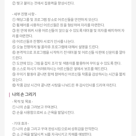
② 찢고 붙이는 것에서 집중력을 향상시킨다.
- 세부 진행 사항 -
① 해당그룹 및 프로그램 장소로 어르신들을 안전하게 모신다.
② 휠체어를 사용하신 어르신들은 원을 형성하여 자리를 마련한다.
③ 원 안에 워커 사용 어르신들이 앉으실 수 있도록 테이블 및 의자를 배치하여 자
리를 마련한다.
④ 어르신들과 진행자 서로가 인사를 나눈다.
⑤ 오늘 진행하게 될 꼴라쥬 프로그램에 대해서 설명을 드린다.
⑥ 본격적으로 프로그램을 시작하기 전 테이블 및 어르신들 식판에 신문지를 깔아
드린다.
⑦ 도안에 있는 그림을 잡지 조각 및 색종이를 활용하여 꾸미실 수 있도록 한다.
⑧ 스스로 하시기 어려워하시는 어르신들은 옆에서 보조를 해드린다.
⑨ 꾸미기 활동이 끝나면 함께 참여하신 어르신들 작품을 감상하시는 시간을 짧게
갖는다.
⑩ 작품 감상 시간이 끝나면 사탕을 나눠드린 후 감사인사를 드리며 마친다.
나의 손 그리기
- 목적 및 목표 -
① 나의 손을 그려보고 꾸며본다.
② 손을 사용함으로써 소 근육을 발달시킨다.
- 기대 효과 -
① 나의 손을 그리고 꾸며 완성시킴으로써 성취감을 만끽한다.
② 소 근육을 발달시켜 뇌를 자극시키고 치매를 예방한다.