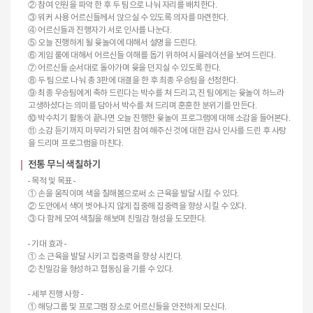
② 참여 인원을 파악 한 후 두 팀으로 나눠 자리를 배치한다.
③ 워커 사용 어르신들께서 앉으실 수 있도록 의자를 마련한다.
④ 어르신들과 진행자가 서로 인사를 나눈다.
⑤ 오늘 진행하게 될 윷놀이에 대해서 설명을 드린다.
⑥ 게임 룰에 대해서 어르신들 이해를 돕기 위하여 시뮬레이션을 보여 드린다.
⑦ 어르신들 순서대로 돌아가며 윷을 던지실 수 있도록 한다.
⑧ 두 팀으로 나눠 총 3판에 대결을 한 후 최종 우승팀을 선정한다.
⑨ 최종 우승팀에게 축하 드린다는 박수를 쳐 드리고, 진 팀에게는 윷놀이 하느라
고생하셨다는 의미를 담아서 박수를 쳐 드리며 훈훈한 분위기를 만든다.
⑩ 박수치기 활동이 끝나면 오늘 진행한 윷놀이 프로그램에 대해 소감을 들어본다.
⑪ 소감 듣기까지 마무리가 되면 참여 해주신 것에 대한 감사 인사를 드린 후 사탕
을 드리며 프로그램을 마친다.
전통 무늬 색칠하기
- 목적 및 목표 -
① 손을 움직이며 색을 칠해봄으로써 소 근육을 발달 시킬 수 있다.
② 도안에서 색이 벗어나지 않게 집중해 집중력을 향상 시킬 수 있다.
③ 다 함께 모여 색칠을 해보며 친밀감 형성을 도모한다.
- 기대 효과 -
① 소 근육을 발달 시키고 집중력을 향상 시킨다.
② 친밀감을 형성하고 협동심을 기를 수 있다.
- 세부 진행 사항 -
① 해당그룹 및 프로그램 장소로 어르신들을 안전하게 모신다.