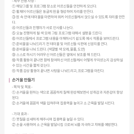
- 세부 진행 사항 -
① 해당그룹 및 프로그램 장소로 어르신들을 안전하게 모신다.
② 휠체어 어르신들은 둥글게 원을 형성하여 자리를 만든다.
③ 원 속 안에 테이블을 마련하여 워커 어르신들께서 앉으실 수 있도록 자리를 만든
다.
④ 어르신들과 진행자가 서로 인사를 나눈다.
⑤ 오늘 진행하게 될 색 모래 그림 프로그램 대해서 설명을 드린다.
⑥ 어르신들께서 프로그램 내용을 이해하시기 쉽도록 예시 작품을 보여드린다.
⑦ 준비물을 나눠드리기 전 테이블 및 어르신들 식판에 신문지를 깐다.
⑧ 준비물을 나눠 드린다. (색깔별 색 모래, 물풀, 도안)
⑨ 스스로 하시기 어려우신 어르신들은 옆에서 보조를 해 드린다.
⑩ 작품 활동이 끝나면 함께 참여하신 어르신들께서 어떻게 꾸미셨는지 감상하실
수 있는 시간을 짧게 갖는다.
⑪ 작품 감상 활동이 끝나면 사탕을 나눠드리고, 프로그램을 마친다.
손거울 만들기
- 목적 및 목표 -
① 손거울을 원하는 색으로 꼼꼼하게 칠해 완성해보면서 성취감과 자존감이 향상
된다.
② 손거울에 꼼꼼히 색을 입혀주며 집중력을 높이고 소 근육을 발달 시킨다.
- 기대 효과 -
① 붓칠을 섬세하게 해주시며 집중력을 높일 수 있다.
② 손을 사용하여 소 근육을 발달시킴 으로써 뇌를 자극하고 치매를 예방한다.