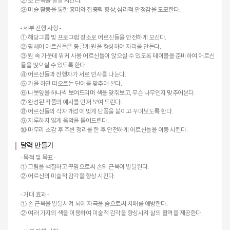
② 소 근육을 발달 시킨다.
③ 미술 활동을 통한 흥미와 집중력 향상, 심리적 안정감을 도모한다.
- 세부 진행 사항 -
① 해당그룹 및 프로그램 장소로 어르신들을 안전하게 모신다.
② 휠체어 어르신들은 둥글게 원을 형성하여 자리를 만든다.
③ 원 속 가운데 워커 사용 어르신들이 앉으실 수 있도록 테이블을 준비하여 어르신
들을 앉으실 수 있도록 한다.
④ 어르신들과 진행자가 서로 인사를 나눈다.
⑤ 가을 하면 떠오르는 단어를 맞추어 본다.
⑥ 나뭇잎을 하나씩 보여드리며 색을 맞춰보고, 무슨 나무인지 맞추어본다.
⑦ 완성된 작품의 예시를 먼저 보여 드린다.
⑧ 어르신들의 각자 개성에 맞게 단풍을 붙이고 꾸며보도록 한다.
⑨ 지루하지 않게 음악을 틀어드린다.
⑩ 마무리 소감 후 주변 정리를 한 후 안전하게 어르신들을 이동 시킨다.
달력 만들기
- 목적 및 목표 -
① 그림을 색칠하고 꾸밈으로써 손의 근육이 발달된다.
② 어르신의 미술적 감각을 향상 시킨다.
- 기대 효과 -
① 손 근육을 발달시켜 뇌에 자극을 줌으로써 치매를 예방한다.
② 여러 가지의 색을 이용하여 미술적 감각을 향상시켜 삶의 활력을 제공한다.