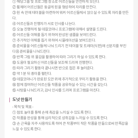
① 해당그룹 및 프로그램 장소로 어르신들을 안전하게 모신다.
② 휠체어 어르신들은 둥글게 원을 형성하여 자리를 만든다.
③ 원 속 안에 테이블을 마련하여 워커 어르신들께서 앉으실 수 있도록 자리를 만든
다.
④ 어르신들과 진행자가 서로 인사를 나눈다.
⑤ 오늘 진행하게 될 데칼코마니 프로그램에 대해서 설명을 드린다.
⑥ 어르신들 이해를 돕기 위하여 완성된 샘플을 보여드린다.
⑦ 추가적인 이해를 돕기 위하여 시뮬레이션을 보여드린다.
⑧ 준비물을 어르신들께 나눠 드리기 전 테이블 및 트레이(식판)에 신문지를 부친
다음 준비물을 나눠드린다.
⑨ 반쪽 그림 위 물감을 활용하여 따라 그리기 하실 수 있도록 한다.
⑩ 도움이 필요하신 어르신들을 보조해 드리며 진행한다.
⑪ 따라 그리기 활동이 끝나시면 반으로 접은 후 눌러준다.
⑫ 약 1분 뒤 종이를 펼친다.
⑬ 데칼코마니가 완료된 도안 위에 추가적으로 꾸미기 활동을 한다.
⑭ 함께 참여하신 어르신들 작품을 공유하실 수 있는 시간을 갖는다.
⑮ 사탕을 나눠드리고, 감사 인사를 드리며 프로그램을 마친다.
도넛 만들기
- 목적 및 목표 -
① 점토 놀이를 통해 손에 촉감을 느끼실 수 있도록 한다.
② 작품을 완성을 통해 심리적으로 성취감을 느끼실 수 있도록 한다.
③ 손 근육을 자주 사용하도록 하여 큰 작품부터 작은 작품을 만듦으로써 만족감을
느낄 수 있도록 한다.