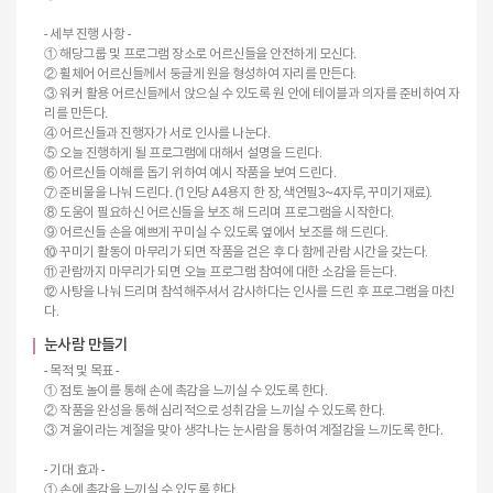
- 세부 진행 사항 -
① 해당그룹 및 프로그램 장소로 어르신들을 안전하게 모신다.
② 휠체어 어르신들께서 둥글게 원을 형성하여 자리를 만든다.
③ 워커 활용 어르신들께서 앉으실 수 있도록 원 안에 테이블과 의자를 준비하여 자
리를 만든다.
④ 어르신들과 진행자가 서로 인사를 나눈다.
⑤ 오늘 진행하게 될 프로그램에 대해서 설명을 드린다.
⑥ 어르신들 이해를 돕기 위하여 예시 작품을 보여 드린다.
⑦ 준비물을 나눠 드린다. (1인당 A4용지 한 장, 색연필3~4자루, 꾸미기재료).
⑧ 도움이 필요하신 어르신들을 보조 해 드리며 프로그램을 시작한다.
⑨ 어르신들 손을 예쁘게 꾸미실 수 있도록 옆에서 보조를 해 드린다.
⑩ 꾸미기 활동이 마무리가 되면 작품을 걷은 후 다 함께 관람 시간을 갖는다.
⑪ 관람까지 마무리가 되면 오늘 프로그램 참여에 대한 소감을 듣는다.
⑫ 사탕을 나눠 드리며 참석해주셔서 감사하다는 인사를 드린 후 프로그램을 마친
다.
눈사람 만들기
- 목적 및 목표 -
① 점토 놀이를 통해 손에 촉감을 느끼실 수 있도록 한다.
② 작품을 완성을 통해 심리적으로 성취감을 느끼실 수 있도록 한다.
③ 겨울이라는 계절을 맞아 생각나는 눈사람을 통하여 계절감을 느끼도록 한다.
- 기대 효과 -
① 손에 촉감을 느끼실 수 있도록 한다.