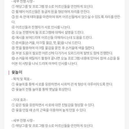
- 세부 진행 사항 -
① 해당그룹 및 프로그램 장소로 어르신들을 안전하게 모신다.
② 휠체어 어르신들은 둥글게 원을 형성하여 자리를 만든다.
③ 원 속 안에 테이블을 마련하여 워커 어르신들께서 앉으실 수 있도록 자리를 만든
다.
④ 어르신들과 진행자가 서로 인사를 나눈다.
⑤ 오늘 진행하게 될 프로그램에 대해서 설명을 드린다.
⑥ 예시를 보여드리며 어르신들 이해하시는데 도움을 드린다.
⑦ 준비물(손거울, 아크릴 물감, 붓, 물)을 나눠 드린다.
⑧ 붓을 활용하여 아크릴 물감을 묻힌 후 손거울에 색을 칠한다.
⑨ 부분 도움이 필요한 어르신께 다가가서 도와드리며 말벗도 함께 진행한다.
⑩ 손거울에 색칠하기 활동이 끝나면 오늘 프로그램 내용에 있어서 참여 소감을 들
어본 뒤 사탕을 나눠 드리며 마무리 인사를 나눈다.
윷놀이
- 목적 및 목표 -
① 윷놀이를 통해 서로를 응원하면서 사회적 관계 형성이 이루어지도록 한다.
② 윷놀이 전통 놀이를 통해 옛날을 회상한다.
- 기대 효과 -
① 같은 팀을 응원하면서 서로에 대한 친밀감을 형성할 수 있다.
② 윷을 던질 때 손의 근육을 이용하여 높게 던질 수 있다.
- 세부 진행 사항 -
① 해당그룹 및 프로그램 장소로 어르신들을 안전하게 모신다.