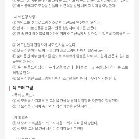
① 부드러운 비누 클레이로 원하는 모양대로 비누를 만들어보며 성취감을 느낀다.
② 비누 클레이로 모양을 만들며 소 근육을 발달 시키고 치매를 예방한다.
- 세부 진행 사항 -
① 해당그룹 및 프로그램 장소로 어르신들을 안전하게 모신다.
② 휠체어 어르신들은 둥글게 원을 형성하여 자리를 만든다.
③ 원 속 안에 테이블을 마련하여 워커 어르신들께서 앉으실 수 있도록 자리를 만든
다.
④ 어르신들과 진행자가 서로 인사를 나눈다.
⑤ 오늘 진행하게 될 비누 클레이 프로그램에 대해서 설명을 드린다.
⑥ 준비물인 비누 클레이를 손으로 주무르기 활동을 하여 부드럽게 만든 뒤 실리콘
몰드에 채운다.
⑦ 실리콘 몰드에 담긴 비누가 굳을 동안에 테이블 정리 및 주변 정리 하고 손 스트
레칭을 한다.
⑧ 오늘 진행한 프로그램에 대해서 소감을 들어본 뒤 마무리 인사를 한다.
색 모래 그림
- 목적 및 목표 -
① 색 모래를 가지고 예쁜 그림을 완성을 통해 성취감과 자존감이 향상된다.
② 색 모래를 만지며 촉감과 시각적 기능을 발달 시킨다.
- 기대 효과 -
① 색 모래의 촉감을 느끼고 자극을 느끼며 치매를 예방한다.
② 색 모래 그림을 완성 시키며 성취감을 만끽한다.