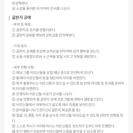
완성해본다.
④ 소감을 들어본 뒤 마무리 인사를 나눈다.
골판지 공예
- 목적 및 목표 -
① 골판지로 토끼를 만들어본다.
② 골판지공예를 해보며 성취감을 만끽해본다.
- 기대 효과 -
① 골판지 공예를 완성해 성취감을 만끽하며 삶의 활력을 얻는다.
② 손을 사용함으로써 소 근육을 발달 시키고 치매를 예방한다.
- 세부 진행 사항 -
① 해당 그룹 어르신들을 당일 해당 층으로 안전하게 모신다.
② 휠체어 어르신들이 원을 형성하여 자리를 마련한다.
③ 워커 활용하시는 어르신들이 앉으실 수 있도록 원 안에 테이블 및 의자를 준비하
여 자리를 마련한다.
④ 진행자와 어르신들 서로가 인사를 나눈다.
⑤ 오늘 진행하게 될 골판지 공예 프로그램에 대해서 설명을 드린다.
⑥ 어르신들께서 이해하시기 쉽도록 예시 작품을 보여드린다.
⑦ 준비물을 나눠 드린다.(띠 골판지, 목공용 풀 등)
⑧ 얼굴, 귀, 몸통, 꼬리 등을 순서로 어르신들 따라오실 수 있도록 천천히 진행을 한
다.
⑨ 스스로 하시기 어려워하시는 어르신들은 보조자가 도와드리며 진행한다.
⑩ 토끼 형태가 완료되면 어르신들께 눈알을 붙이실 수 있도록 한다.