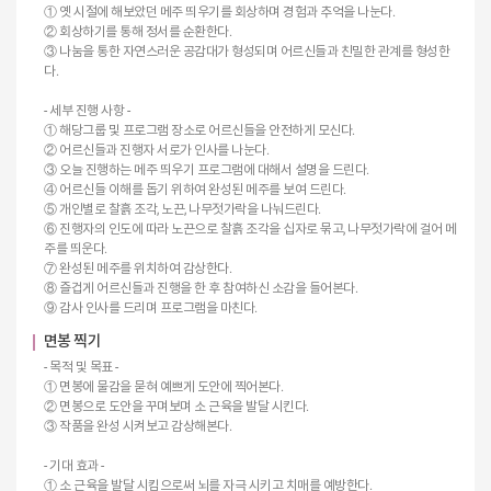
① 옛 시절에 해보았던 메주 띄우기를 회상하며 경험과 추억을 나눈다.
② 회상하기를 통해 정서를 순환한다.
③ 나눔을 통한 자연스러운 공감대가 형성되며 어르신들과 친밀한 관계를 형성한
다.
- 세부 진행 사항 -
① 해당그룹 및 프로그램 장소로 어르신들을 안전하게 모신다.
② 어르신들과 진행자 서로가 인사를 나눈다.
③ 오늘 진행하는 메주 띄우기 프로그램에 대해서 설명을 드린다.
④ 어르신들 이해를 돕기 위하여 완성된 메주를 보여 드린다.
⑤ 개인별로 찰흙 조각, 노끈, 나무젓가락을 나눠드린다.
⑥ 진행자의 인도에 따라 노끈으로 찰흙 조각을 십자로 묶고, 나무젓가락에 걸어 메
주를 띄운다.
⑦ 완성된 메주를 위치하여 감상한다.
⑧ 즐겁게 어르신들과 진행을 한 후 참여하신 소감을 들어본다.
⑨ 감사 인사를 드리며 프로그램을 마친다.
면봉 찍기
- 목적 및 목표 -
① 면봉에 물감을 묻혀 예쁘게 도안에 찍어본다.
② 면봉으로 도안을 꾸며보며 소 근육을 발달 시킨다.
③ 작품을 완성 시켜보고 감상해본다.
- 기대 효과 -
① 소 근육을 발달 시킴으로써 뇌를 자극 시키고 치매를 예방한다.