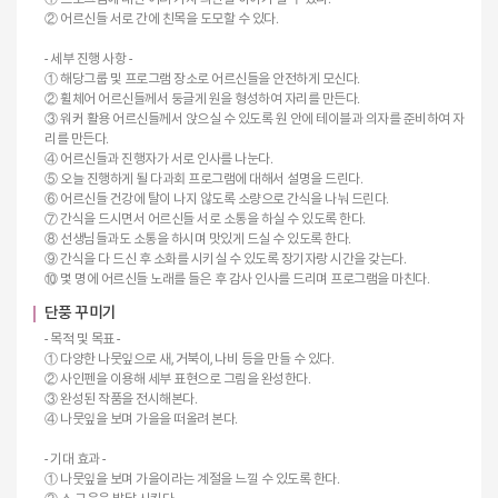
② 어르신들 서로 간에 친목을 도모할 수 있다.
- 세부 진행 사항 -
① 해당그룹 및 프로그램 장소로 어르신들을 안전하게 모신다.
② 휠체어 어르신들께서 둥글게 원을 형성하여 자리를 만든다.
③ 워커 활용 어르신들께서 앉으실 수 있도록 원 안에 테이블과 의자를 준비하여 자
리를 만든다.
④ 어르신들과 진행자가 서로 인사를 나눈다.
⑤ 오늘 진행하게 될 다과회 프로그램에 대해서 설명을 드린다.
⑥ 어르신들 건강에 탈이 나지 않도록 소량으로 간식을 나눠 드린다.
⑦ 간식을 드시면서 어르신들 서로 소통을 하실 수 있도록 한다.
⑧ 선생님들과도 소통을 하시며 맛있게 드실 수 있도록 한다.
⑨ 간식을 다 드신 후 소화를 시키실 수 있도록 장기자랑 시간을 갖는다.
⑩ 몇 명에 어르신들 노래를 들은 후 감사 인사를 드리며 프로그램을 마친다.
단풍 꾸미기
- 목적 및 목표 -
① 다양한 나뭇잎으로 새, 거북이, 나비 등을 만들 수 있다.
② 사인펜을 이용해 세부 표현으로 그림을 완성한다.
③ 완성된 작품을 전시해본다.
④ 나뭇잎을 보며 가을을 떠올려 본다.
- 기대 효과 -
① 나뭇잎을 보며 가을이라는 계절을 느낄 수 있도록 한다.