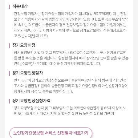
적용대상
건강보험 가입자는 장기요양보험의 가입자가 됩니다(법 제7조제3항). 이는 건강
보험의 적용에서와 같이 법률상 가입이 강제되어 있습니다. 또한 공공부조의 영역
에 속하는 의료급여 수급권자의 경우 건강보험과 장기요양보험의 가입자에서는
제외되지만, 국가 및 지방자치단체의 부담으로 장기요양보험의 적용대상으로 하
고 있습니다(법 제12조).
장기요양인정
장기요양보험 가입자 및 그 피부양자나 의료급여수급권자 누구나 장기요양급여
를 받을 수 있는 것은 아닙니다. 일정한 절차에 따라 장기요양 급여를 받을 수 있는
권리(수급권)가 부여되는데 이를 장기요양인정이라고 합니다.
장기요양인정절차
먼저 공단에 장기요양인정신청으로부터 출발하여 공단직원의 방문에 의한 인정
조사와 등급판정위원회의 등급판정 그리고 장기요양인정서와 개인별장기요양이
용계획서의 작성 및 송부로 이루어집니다.
장기요양인정신청자격
장기요양보험 가입자 및 그 피부양자 또는 의료급여수급권자 중 65세 이상의 노
인 또는 65세 미만자로서 치매, 뇌혈관성 질환 등 노인성 질병을 가진 자
노인장기요양보험 서비스 신청절차 바로가기