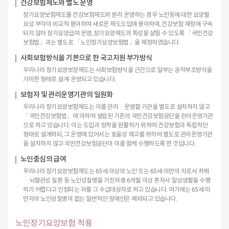
건강보험제도와 별도 운영
장기요양보험제도를 건강보험제도와 분리 운영하는 경우 노인등에 대한 요양필
요성 부각이 비교적 용이하여 새로운 제도도입에 용이하며, 건강보험 재정에 구속
되지 않아 장기요양급여 운영, 장기요양제도의 특성을 살릴 수 있도록 「국민건강
보험법」과는 별도로 「노인장기요양보험법」을 제정하였습니다.
사회보험방식을 기본으로 한 국고지원 부가방식
우리나라 장기요양보장제도는 사회보험방식을 근간으로 일부는 공적부조방식을
가미한 형태로 설계·운영되고 있습니다.
보험자 및 관리운영기관의 일원화
우리나라 장기요양보험제도는 이를 관리ㆍ운영할 기관을 별도로 설치하지 않고
「국민건강보험법」에 의하여 설립된 기존의 국민건강보험공단을 관리운영기관
으로 하고 있습니다. 이는 도입과 정착을 원활하기 위하여 건강보험과 독립적인
형태로 설계하되, 그 운영에 있어서는 효율성 제고를 위하여 별도로 관리운영기관
을 설치하지 않고 국민건강보험공단이 이를 함께 수행하도록 한 것입니다.
노인중심의 급여
우리나라 장기요양보험제도는 65세 이상의 노인 또는 65세 미만의 자로서 치매
ㆍ뇌혈관성 질환 등 노인성질병을 가진자중 6개월 이상 혼자서 일상생활을 수행
하기 어렵다고 인정되는 자를 그 수급대상자로 하고 있습니다. 여기에는 65세 미
만자의 노인성질병이 없는 일반적인 장애인은 제외되고 있습니다.
노인장기요양보험 적용