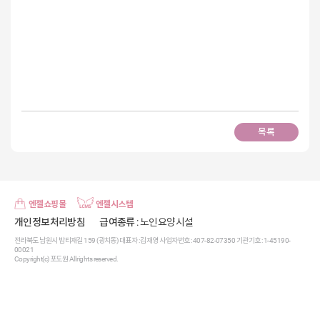
목록
엔젤쇼핑몰
엔젤시스템
개인정보처리방침
급여종류
: 노인요양시설
전라북도 남원시 밤티재길 159 (광치동) 대표자 : 김재영 사업자번호 : 407-82-07350 기관기호 : 1-45190-
00021
Copyright(c) 포도원 All rights reserved.